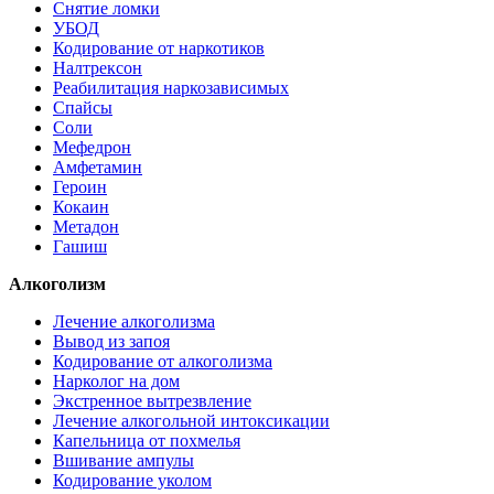
Снятие ломки
УБОД
Кодирование от наркотиков
Налтрексон
Реабилитация наркозависимых
Спайсы
Соли
Мефедрон
Амфетамин
Героин
Кокаин
Метадон
Гашиш
Алкоголизм
Лечение алкоголизма
Вывод из запоя
Кодирование от алкоголизма
Нарколог на дом
Экстренное вытрезвление
Лечение алкогольной интоксикации
Капельница от похмелья
Вшивание ампулы
Кодирование уколом