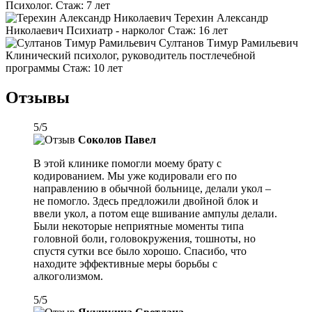
Психолог.
Стаж:
7 лет
Терехин Александр
Николаевич
Психиатр - нарколог
Стаж:
16 лет
Султанов Тимур Рамильевич
Клинический психолог, руководитель постлечебной
программы
Стаж:
10 лет
Отзывы
5
/
5
Соколов Павел
В этой клинике помогли моему брату с
кодированием. Мы уже кодировали его по
направлению в обычной больнице, делали укол –
не помогло. Здесь предложили двойной блок и
ввели укол, а потом еще вшивание ампулы делали.
Были некоторые неприятные моменты типа
головной боли, головокружения, тошноты, но
спустя сутки все было хорошо. Спасибо, что
находите эффективные меры борьбы с
алкоголизмом.
5
/
5