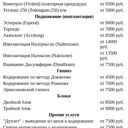
Вивитрол (Vivitrol) (повторная процедура)
от 9500 руб.
Тетлонг-250 (Tetlongum-250) в/м
от 5000 руб.
Подшивание (имплантация)
Эспераль (Esperal)
от 9000 руб.
Торпедо
от 7000 руб.
Аквилонг (Acvilong)
от 8500 руб.
от 14000
Имплантация Налтрексон (Naltrexone)
руб.
от 13500
Имплантация Налоксон (Naloxone)
руб.
Вшивание Дисульфирам (Disulfiram)
от 7500 руб.
Гипноз
Кодирование по методу Довженко
от 4500 руб.
Кодирование по методу Рожнова
от 7000 руб.
Эриксоновский гипноз
от 7500 руб.
Блоки
Двойной блок
от 8500 руб.
Тройной блок
от 9000 руб.
Прочие услуги
"Дуплет" - выведение из запоя и кодирование
от 7500 руб.
Снятие интоксикации + кодирование
от 7500 руб.