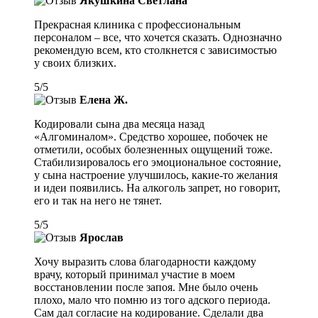
Якушкина Светлана
Прекрасная клиника с профессиональным
персоналом – все, что хочется сказать. Однозначно
рекомендую всем, кто столкнется с зависимостью
у своих близких.
5
/
5
Елена Ж.
Кодировали сына два месяца назад
«Алгоминалом». Средство хорошее, побочек не
отметили, особых болезненных ощущений тоже.
Стабилизировалось его эмоциональное состояние,
у сына настроение улучшилось, какие-то желания
и идеи появились. На алкоголь запрет, но говорит,
его и так на него не тянет.
5
/
5
Ярослав
Хочу выразить слова благодарности каждому
врачу, который принимал участие в моем
восстановлении после запоя. Мне было очень
плохо, мало что помню из того адского периода.
Сам дал согласие на кодирование. Сделали два