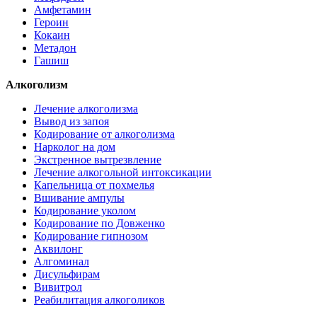
Амфетамин
Героин
Кокаин
Метадон
Гашиш
Алкоголизм
Лечение алкоголизма
Вывод из запоя
Кодирование от алкоголизма
Нарколог на дом
Экстренное вытрезвление
Лечение алкогольной интоксикации
Капельница от похмелья
Вшивание ампулы
Кодирование уколом
Кодирование по Довженко
Кодирование гипнозом
Аквилонг
Алгоминал
Дисульфирам
Вивитрол
Реабилитация алкоголиков