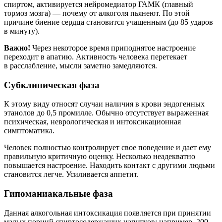
спиртом, активируется нейромедиатор ГАМК (главный
тормоз мозга) — почему от алкоголя пьянеют. По этой
причине биение сердца становится учащенным (до 85 ударов
в минуту).
Важно!
Через некоторое время приподнятое настроение
переходит в апатию. Активность человека перетекает
в расслабление, мысли заметно замедляются.
Субклиническая фаза
К этому виду относят случаи наличия в крови эндогенных
этанолов до 0,5 промилле. Обычно отсутствует выраженная
психическая, неврологическая и интоксикационная
симптоматика.
Человек полностью контролирует свое поведение и дает ему
правильную критичную оценку. Несколько неадекватно
повышается настроение. Находить контакт с другими людьми
становится легче. Усиливается аппетит.
Гипоманиакальные фаза
Данная алкогольная интоксикация появляется при принятии
малых порций спиртосодержащих напитков: например, 200-