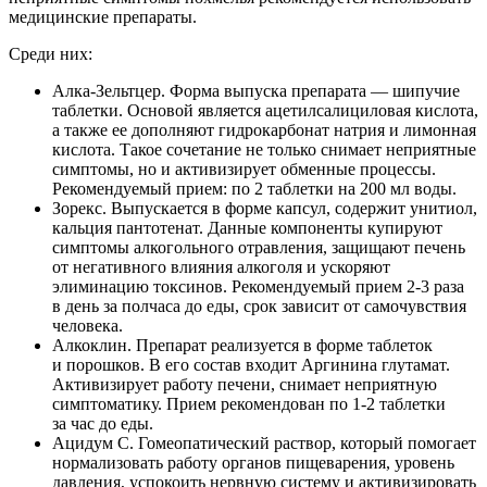
медицинские препараты.
Среди них:
Алка-Зельтцер. Форма выпуска препарата — шипучие
таблетки. Основой является ацетилсалициловая кислота,
а также ее дополняют гидрокарбонат натрия и лимонная
кислота. Такое сочетание не только снимает неприятные
симптомы, но и активизирует обменные процессы.
Рекомендуемый прием: по 2 таблетки на 200 мл воды.
Зорекс. Выпускается в форме капсул, содержит унитиол,
кальция пантотенат. Данные компоненты купируют
симптомы алкогольного отравления, защищают печень
от негативного влияния алкоголя и ускоряют
элиминацию токсинов. Рекомендуемый прием 2-3 раза
в день за полчаса до еды, срок зависит от самочувствия
человека.
Алкоклин. Препарат реализуется в форме таблеток
и порошков. В его состав входит Аргинина глутамат.
Активизирует работу печени, снимает неприятную
симптоматику. Прием рекомендован по 1-2 таблетки
за час до еды.
Ацидум С. Гомеопатический раствор, который помогает
нормализовать работу органов пищеварения, уровень
давления, успокоить нервную систему и активизировать