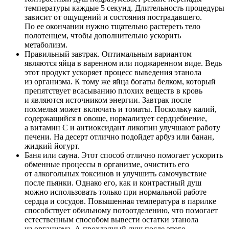
температуры каждые 5 секунд. Длительность процедуры
зависит от ощущений и состояния пострадавшего.
По ее окончании нужно тщательно растереть тело
полотенцем, чтобы дополнительно ускорить
метаболизм.
Правильный завтрак. Оптимальным вариантом
являются яйца в варенном или поджаренном виде. Ведь
этот продукт ускоряет процесс выведения этанола
из организма. К тому же яйца богаты белком, который
препятствует всасыванию плохих веществ в кровь
и являются источником энергии. Завтрак после
похмелья может включать и томаты. Поскольку калий,
содержащийся в овоще, нормализует сердцебиение,
а витамин C и антиоксидант ликопин улучшают работу
печени. На десерт отлично подойдет арбуз или банан,
жидкий йогурт.
Баня или сауна. Этот способ отлично помогает ускорить
обменные процессы в организме, очистить его
от алкогольных токсинов и улучшить самочувствие
после пьянки. Однако его, как и контрастный душ
можно использовать только при нормальной работе
сердца и сосудов. Повышенная температура в парилке
способствует обильному потоотделению, что помогает
естественным способом вывести остатки этанола
из организма. А прохладный душ после этого