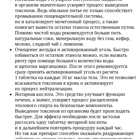
в организм значительно ускоряет процесс выведения
токсинов. Ведь обильное питье не только способствует
промыванию пищеварительной системы,
но и катализирует мочегонный процесс, а также
помогает вывести остатки этанола естественным путем.
Помимо чистой воды рекомендуется больше пить
натуральные соки, минеральную воду без газа, кефир,
молоко, сладкий чай с лимоном.
Очищение желудка и активированный уголь. Быстро
избавиться от остатков этанола можно, если вызвать
рвоту при помощи большого количества воды
и щепотки марганцовки. После этого рекомендуется
сразу принять активированный уголь из расчета
1 таблетка на каждые 10 кг массы тела. Это не позволяет
всасываться токсинам в кровь и активизирует
их процесс нейтрализации.
Янтарная кислота. Это средство улучшает функции
печени, а значит, ускоряет процесс расщепления
этилового спирта на безопасные компоненты.
Выведение токсинов из организма будет происходить
быстрее. Для эффекта необходимо после застолья
рассосать одну таблетку янтарной кислоты
и в дальнейшем повторять процедуру каждый час.
Но так как препарат способен оказывать раздражающее
действие на стенки желудка, делать это рекомендуется